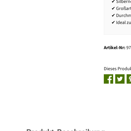
✔ Silbern
✔ Großart
✔ Durchm
✔ Ideal z
Artikel-Nr:
9
Dieses Produ