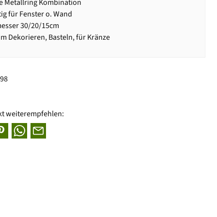
e Metallring Kombination
ig für Fenster o. Wand
esser 30/20/15cm
um Dekorieren, Basteln, für Kränze
798
kt weiterempfehlen: