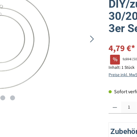
DIY/z
30/20
3er S
4,79 €*
%
9,59 €
(5
Inhalt:
1 Stück
Preise inkl. Mw
Sofort verfü
Produkt Anzahl: G
Zubehör 