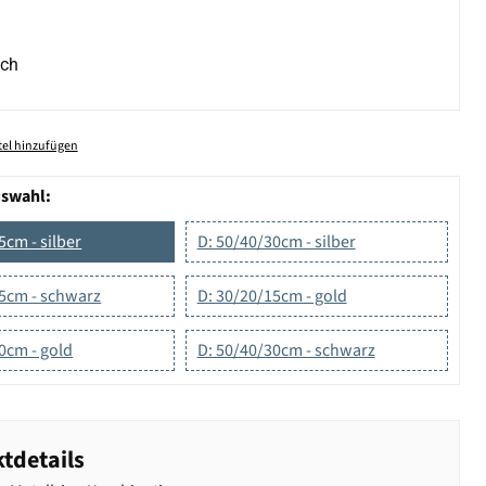
ich
el hinzufügen
uswahl:
5cm - silber
D: 50/40/30cm - silber
15cm - schwarz
D: 30/20/15cm - gold
0cm - gold
D: 50/40/30cm - schwarz
tdetails