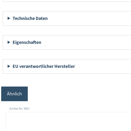
Technische Daten
Eigenschaften
EU verantwortlicher Hersteller
Ähnlich
Produktgalerie überspringen
Artikel-Nr: 9837