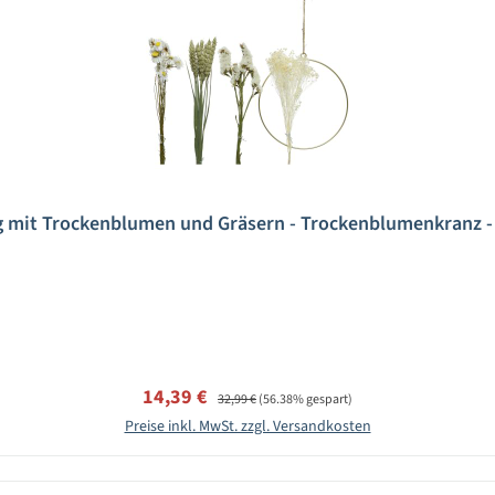
ng mit Trockenblumen und Gräsern - Trockenblumenkranz -
Verkaufspreis:
Regulärer Preis:
14,39 €
32,99 €
(56.38% gespart)
Preise inkl. MwSt. zzgl. Versandkosten