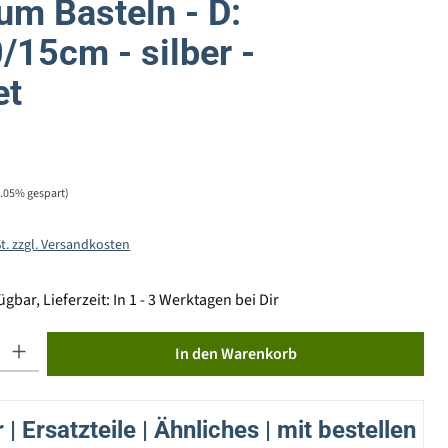
um Basteln - D:
/15cm - silber -
et
0.05% gespart)
St. zzgl. Versandkosten
gbar, Lieferzeit: In 1 - 3 Werktagen bei Dir
ib den gewünschten Wert ein oder benutze die Schaltflächen um die Anzahl zu erhöhen od
In den Warenkorb
| Ersatzteile | Ähnliches | mit bestellen