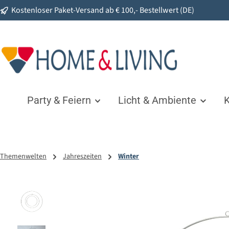
Kostenloser Paket-Versand ab € 100,- Bestellwert (DE)
springen
Zur Hauptnavigation springen
Party & Feiern
Licht & Ambiente
K
Themenwelten
Jahreszeiten
Winter
Bildergalerie überspringen