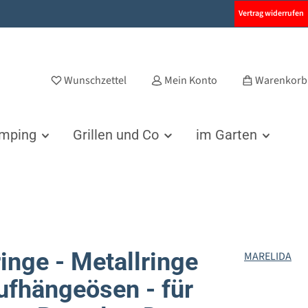
Vertrag widerrufen
Wunschzettel
Mein Konto
Warenkorb
amping
Grillen und Co
im Garten
inge - Metallringe
MARELIDA
ufhängeösen - für