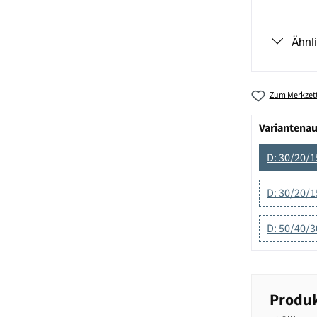
Ähnl
Zum Merkzett
Variantena
D: 30/20/1
D: 30/20/
D: 50/40/3
Produk