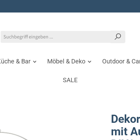
üche & Bar
Möbel & Deko
Outdoor & C
SALE
Dekor
mit A