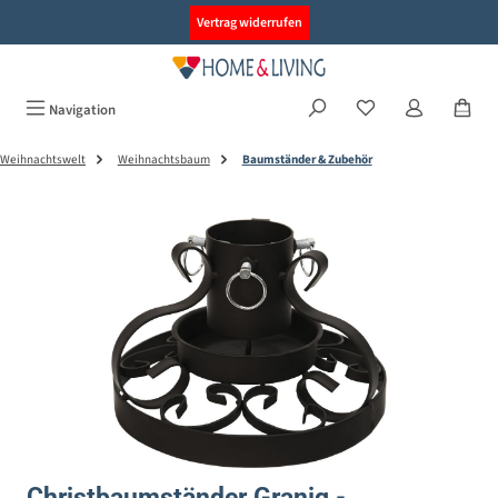
alt springen
Vertrag widerrufen
Navigation
Weihnachtswelt
Weihnachtsbaum
Baumständer & Zubehör
Bildergalerie überspringen
Christbaumständer Granig -