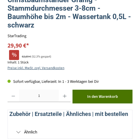
Stammdurchmesser 3-8cm -
Baumhöhe bis 2m - Wassertank 0,5L -
schwarz
StarTrading
29,90 €*
%
62,69 €
(52.3% gespart)
Inhalt:
1 Stück
Preise inkl. MwSt. zzgl. Versandkosten
Sofort verfügbar, Lieferzeit: In 1 - 3 Werktagen bei Dir
Produkt Anzahl: Gib den gewünschten Wert ein oder benutze die Schaltflächen um die Anzahl zu erhöhen ode
In den Warenkorb
Zubehör | Ersatzteile | Ähnliches | mit bestellen
Ähnlich