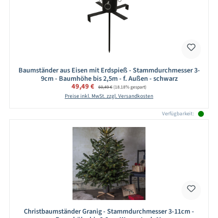
Baumständer aus Eisen mit Erdspieß - Stammdurchmesser 3-
9cm - Baumhöhe bis 2,5m - f. Außen - schwarz
Verkaufspreis:
49,49 €
Regulärer Preis:
60,49 €
(18.18% gespart)
Preise inkl. MwSt. zzgl. Versandkosten
Verfügbarkeit:
Christbaumständer Granig - Stammdurchmesser 3-11cm -