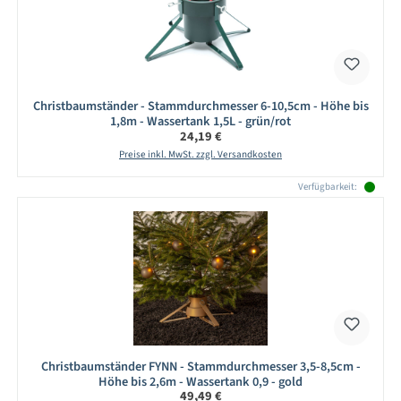
Christbaumständer - Stammdurchmesser 6-10,5cm - Höhe bis
1,8m - Wassertank 1,5L - grün/rot
Regulärer Preis:
24,19 €
Preise inkl. MwSt. zzgl. Versandkosten
Verfügbarkeit:
Christbaumständer FYNN - Stammdurchmesser 3,5-8,5cm -
Höhe bis 2,6m - Wassertank 0,9 - gold
Regulärer Preis:
49,49 €