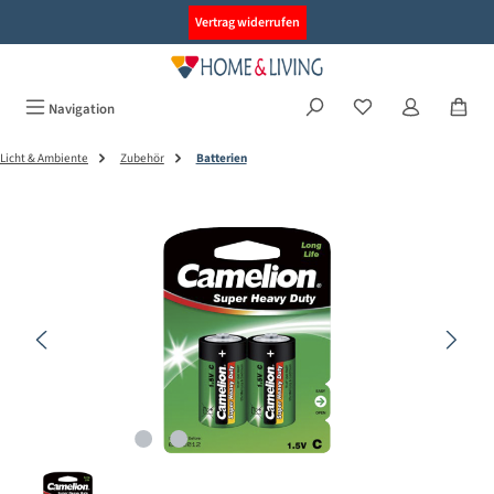
alt springen
Vertrag widerrufen
Navigation
Licht & Ambiente
Zubehör
Batterien
Bildergalerie überspringen