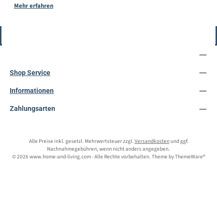
Mehr erfahren
Vertrag widerrufen
Service-Hotline
Shop Service
Informationen
Zahlungsarten
Alle Preise inkl. gesetzl. Mehrwertsteuer zzgl.
Versandkosten
und ggf.
Nachnahmegebühren, wenn nicht anders angegeben.
© 2026 www.home-and-living.com - Alle Rechte vorbehalten. Theme by
ThemeWare®