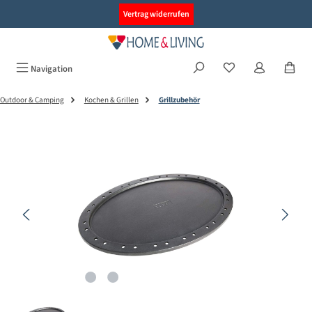
alt springen
Vertrag widerrufen
Navigation
Outdoor & Camping
Kochen & Grillen
Grillzubehör
Bildergalerie überspringen