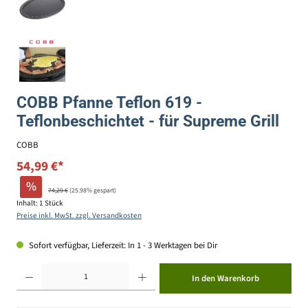
COBB Pfanne Teflon 619 -
Teflonbeschichtet - für Supreme Grill
COBB
54,99 €*
%
74,29 €
(25.98% gespart)
Inhalt:
1 Stück
Preise inkl. MwSt. zzgl. Versandkosten
Sofort verfügbar, Lieferzeit: In 1 - 3 Werktagen bei Dir
Produkt Anzahl: Gib den gewünschten Wert ein oder benutze die Schaltflächen um die Anzahl zu erhöhen ode
In den Warenkorb