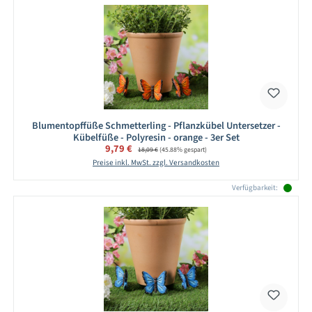
Blumentopffüße Schmetterling - Pflanzkübel Untersetzer -
Kübelfüße - Polyresin - orange - 3er Set
Verkaufspreis:
9,79 €
Regulärer Preis:
18,09 €
(45.88% gespart)
Preise inkl. MwSt. zzgl. Versandkosten
Verfügbarkeit: