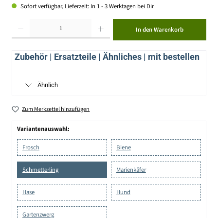
Sofort verfügbar, Lieferzeit: In 1 - 3 Werktagen bei Dir
Produkt Anzahl: Gib den gewünschten Wert ein oder benutze die Schaltflächen um die Anzahl zu erhöhen ode
In den Warenkorb
Zubehör | Ersatzteile | Ähnliches | mit bestellen
Ähnlich
Zum Merkzettel hinzufügen
Variantenauswahl:
Frosch
Biene
Schmetterling
Marienkäfer
Hase
Hund
Gartenzwerg