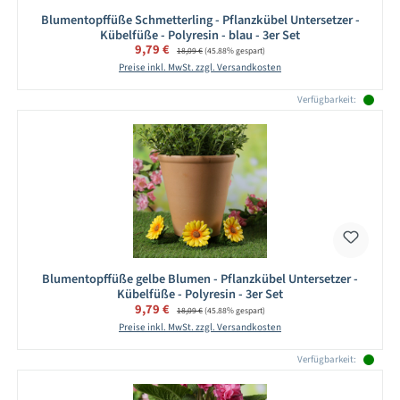
Blumentopffüße Schmetterling - Pflanzkübel Untersetzer -
Kübelfüße - Polyresin - blau - 3er Set
Verkaufspreis:
9,79 €
Regulärer Preis:
18,09 €
(45.88% gespart)
Preise inkl. MwSt. zzgl. Versandkosten
Verfügbarkeit:
Blumentopffüße gelbe Blumen - Pflanzkübel Untersetzer -
Kübelfüße - Polyresin - 3er Set
Verkaufspreis:
9,79 €
Regulärer Preis:
18,09 €
(45.88% gespart)
Preise inkl. MwSt. zzgl. Versandkosten
Verfügbarkeit: