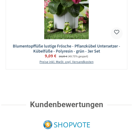
Blumentopffüße lustige Frösche - Pflanzkübel Untersetzer -
Kübelfüße - Polyresin - grün - 3er Set
Verkaufspreis:
9,09 €
Regulärer Preis:
18,09 €
(49.75% gespart)
Preise inkl. MwSt. zzgl. Versandkosten
Kundenbewertungen