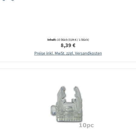
Inhalt:
10 Stück
(0,84 € / 1 Stück)
Regulärer Preis:
8,39 €
Preise inkl. MwSt. zzgl. Versandkosten