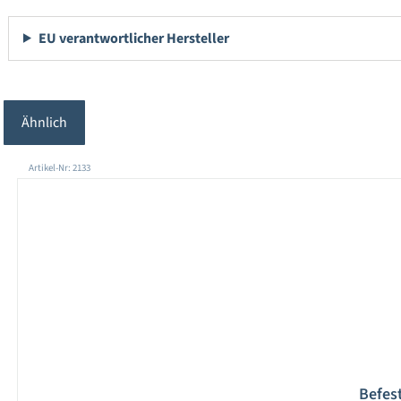
EU verantwortlicher Hersteller
Ähnlich
Produktgalerie überspringen
Artikel-Nr: 2133
Befes