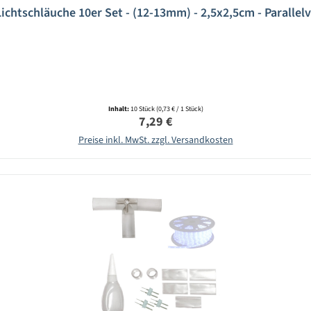
 Lichtschläuche 10er Set - (12-13mm) - 2,5x2,5cm - Parallel
Inhalt:
10 Stück
(0,73 € / 1 Stück)
Regulärer Preis:
7,29 €
Preise inkl. MwSt. zzgl. Versandkosten