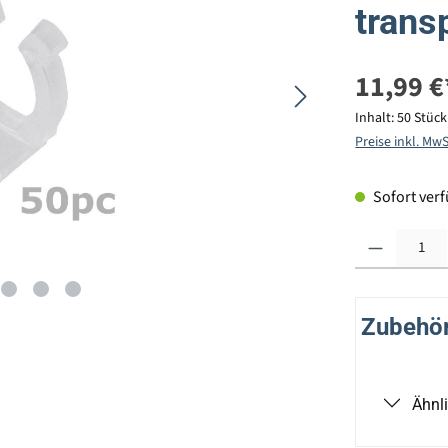
trans
11,99 €
Inhalt:
50 Stüc
Preise inkl. Mw
Sofort verfü
Produkt Anzahl: G
Zubehör 
Ähnl