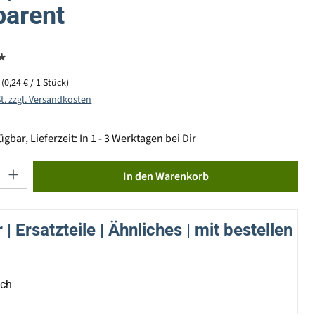
parent
*
k
(0,24 € / 1 Stück)
St. zzgl. Versandkosten
gbar, Lieferzeit: In 1 - 3 Werktagen bei Dir
ib den gewünschten Wert ein oder benutze die Schaltflächen um die Anzahl zu erhöhen od
In den Warenkorb
| Ersatzteile | Ähnliches | mit bestellen
ich