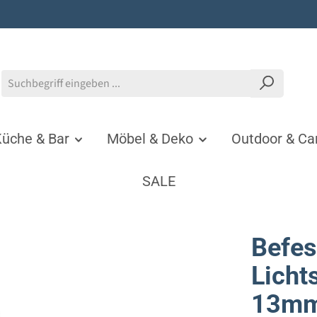
üche & Bar
Möbel & Deko
Outdoor & C
SALE
Befes
Licht
13mm)