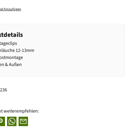
el hinzufügen
tdetails
ageclips
chläuche 12-13mm
lbstmontage
nen & Außen
2236
kt weiterempfehlen: