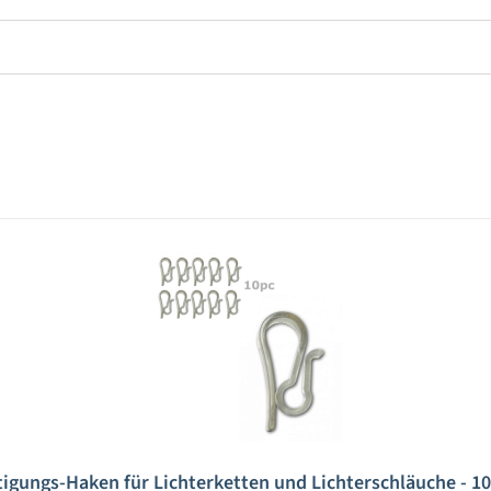
tigungs-Haken für Lichterketten und Lichterschläuche - 10