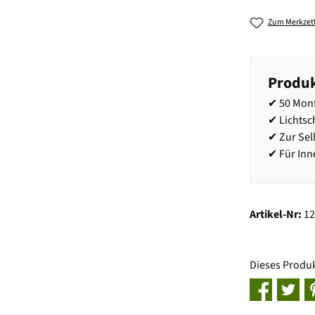
Zum Merkzett
Produk
✔ 50 Mont
✔ Lichts
✔ Zur Se
✔ Für In
Artikel-Nr:
1
Dieses Produ