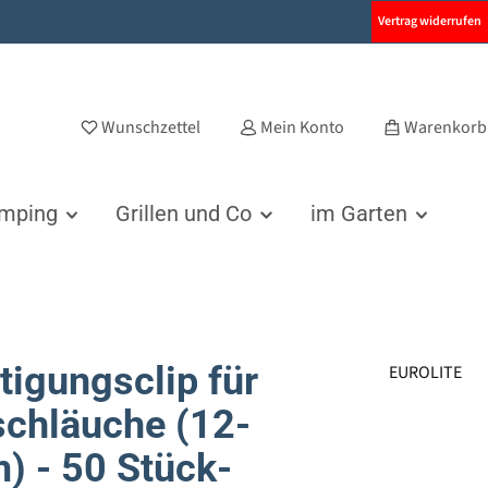
Vertrag widerrufen
Wunschzettel
Mein Konto
Warenkorb
amping
Grillen und Co
im Garten
tigungsclip für
EUROLITE
schläuche (12-
 - 50 Stück-