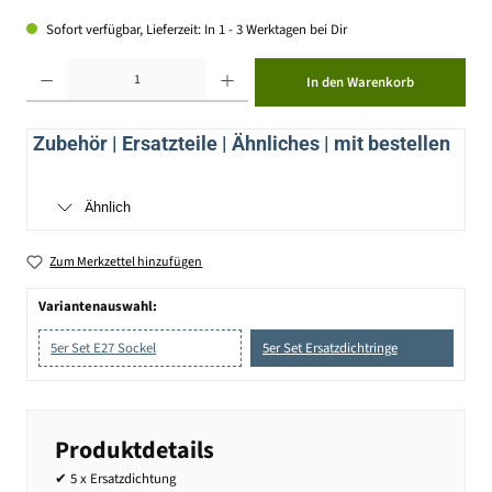
Sofort verfügbar, Lieferzeit: In 1 - 3 Werktagen bei Dir
Produkt Anzahl: Gib den gewünschten Wert ein oder benutze die Schaltflächen um die Anzahl zu erhöhen ode
In den Warenkorb
Zubehör | Ersatzteile | Ähnliches | mit bestellen
Ähnlich
Zum Merkzettel hinzufügen
Variantenauswahl:
5er Set E27 Sockel
5er Set Ersatzdichtringe
Produktdetails
✔ 5 x Ersatzdichtung