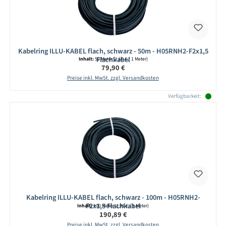
Kabelring ILLU-KABEL flach, schwarz - 50m - H05RNH2-F2x1,5
Flachkabel
Inhalt:
50 Meter
(1,60 € / 1 Meter)
Regulärer Preis:
79,90 €
Preise inkl. MwSt. zzgl. Versandkosten
Verfügbarkeit:
Kabelring ILLU-KABEL flach, schwarz - 100m - H05RNH2-
F2x1,5 Flachkabel
Inhalt:
100 Meter
(1,91 € / 1 Meter)
Regulärer Preis:
190,89 €
Preise inkl. MwSt. zzgl. Versandkosten