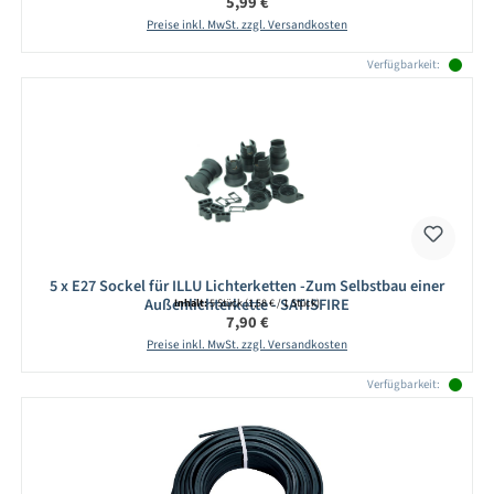
Regulärer Preis:
5,99 €
Preise inkl. MwSt. zzgl. Versandkosten
Verfügbarkeit:
5 x E27 Sockel für ILLU Lichterketten -Zum Selbstbau einer
Außenlichterkette - SATISFIRE
Inhalt:
5 Stück
(1,58 € / 1 Stück)
Regulärer Preis:
7,90 €
Preise inkl. MwSt. zzgl. Versandkosten
Verfügbarkeit: