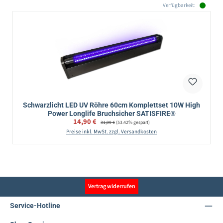
Verfügbarkeit:
Schwarzlicht LED UV Röhre 60cm Komplettset 10W High
Power Longlife Bruchsicher SATISFIRE®
Verkaufspreis:
14,90 €
Regulärer Preis:
31,99 €
(53.42% gespart)
Preise inkl. MwSt. zzgl. Versandkosten
Vertrag widerrufen
Service-Hotline