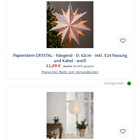
Papierstern CRYSTAL - hängend - D: 62cm - inkl. E14 Fassung
und Kabel - weiß
Verkaufspreis:
11,09 €
Regulärer Preis:
35,19 €
(68.49% gespart)
Preise inkl. MwSt. zzgl. Versandkosten
Verfügbarkeit: