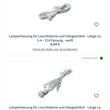
Lampenfassung für Leuchtsterne und Hängeartikel - Länge ca.
5 m - E14 Fassung - weiß
Regulärer Preis:
8,49 €
Preise inkl. MwSt. zzgl. Versandkosten
Verfügbarkeit:
Lampenfassung für Leuchtsterne und Hängeartikel - Länge ca.