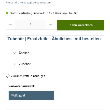
Preise inkl. MwSt. zzgl. Versandkosten
Sofort verfügbar, Lieferzeit: In 1 - 3 Werktagen bei Dir
Produkt Anzahl: Gib den gewünschten Wert ein oder benutze die Schaltflächen um die Anzahl zu erhöhen ode
In den Warenkorb
Zubehör | Ersatzteile | Ähnliches | mit bestellen
Ähnlich
Zubehör
Zum Merkzettel hinzufügen
Variantenauswahl:
Weiß, gold