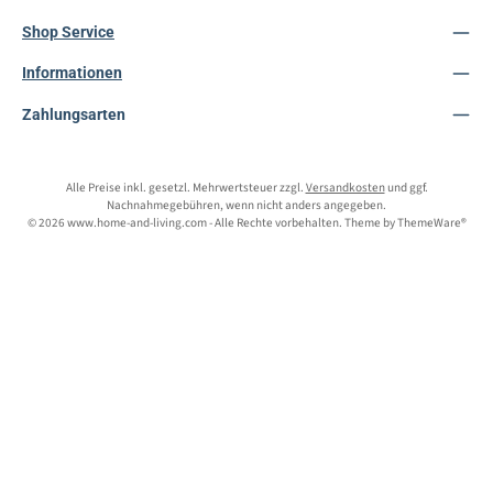
Shop Service
Informationen
Zahlungsarten
Alle Preise inkl. gesetzl. Mehrwertsteuer zzgl.
Versandkosten
und ggf.
Nachnahmegebühren, wenn nicht anders angegeben.
© 2026 www.home-and-living.com - Alle Rechte vorbehalten. Theme by
ThemeWare®