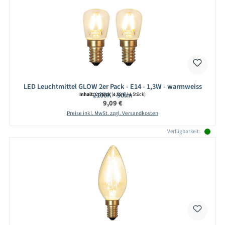
LED Leuchtmittel GLOW 2er Pack - E14 - 1,3W - warmweiss
2100K - 90lm
Inhalt:
2 Stück
(4,55 € / 1 Stück)
Regulärer Preis:
9,09 €
Preise inkl. MwSt. zzgl. Versandkosten
Verfügbarkeit: