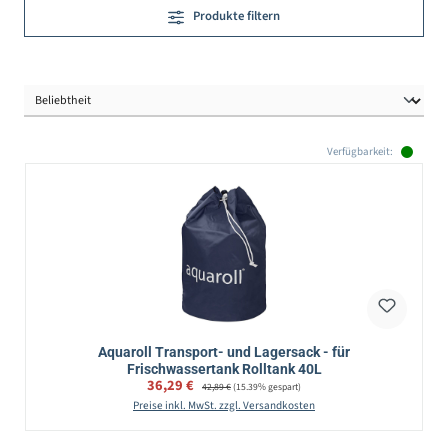
Produkte filtern
Verfügbarkeit:
Aquaroll Transport- und Lagersack - für
Frischwassertank Rolltank 40L
Verkaufspreis:
36,29 €
Regulärer Preis:
42,89 €
(15.39% gespart)
Preise inkl. MwSt. zzgl. Versandkosten