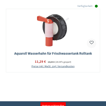
Verfügbarkeit:
Aquaroll Wasserhahn für Frischwassertank Rolltank
Verkaufspreis:
11,29 €
Regulärer Preis:
15,69 €
(28.04% gespart)
Preise inkl. MwSt. zzgl. Versandkosten
Vertrag widerrufen