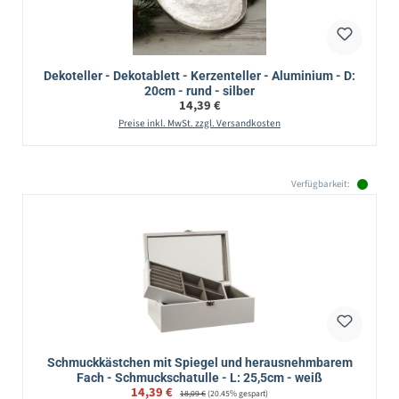
Dekoteller - Dekotablett - Kerzenteller - Aluminium - D:
20cm - rund - silber
Regulärer Preis:
14,39 €
Preise inkl. MwSt. zzgl. Versandkosten
Verfügbarkeit:
Schmuckkästchen mit Spiegel und herausnehmbarem
Fach - Schmuckschatulle - L: 25,5cm - weiß
Verkaufspreis:
14,39 €
Regulärer Preis:
18,09 €
(20.45% gespart)