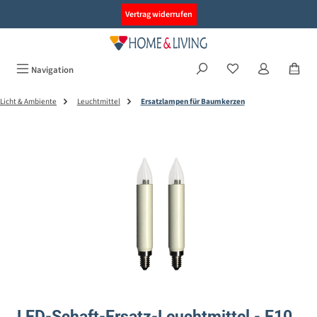
alt springen
Vertrag widerrufen
Navigation
Licht & Ambiente
Leuchtmittel
Ersatzlampen für Baumkerzen
Bildergalerie überspringen
LED-Schaft-Ersatz-Leuchtmittel - E10