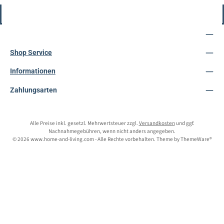
Vertrag widerrufen
Service-Hotline
Shop Service
Informationen
Zahlungsarten
Alle Preise inkl. gesetzl. Mehrwertsteuer zzgl.
Versandkosten
und ggf.
Nachnahmegebühren, wenn nicht anders angegeben.
© 2026 www.home-and-living.com - Alle Rechte vorbehalten. Theme by
ThemeWare®