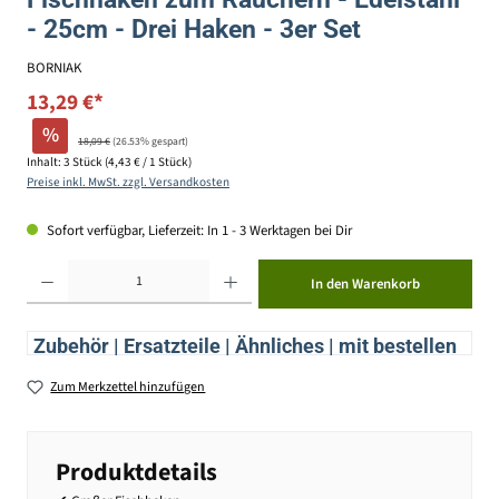
- 25cm - Drei Haken - 3er Set
BORNIAK
13,29 €*
%
18,09 €
(26.53% gespart)
Inhalt:
3 Stück
(4,43 € / 1 Stück)
Preise inkl. MwSt. zzgl. Versandkosten
Sofort verfügbar, Lieferzeit: In 1 - 3 Werktagen bei Dir
Produkt Anzahl: Gib den gewünschten Wert ein oder benutze die Schaltflächen um die Anzahl zu erhöhen ode
In den Warenkorb
Zubehör | Ersatzteile | Ähnliches | mit bestellen
Zum Merkzettel hinzufügen
Produktdetails