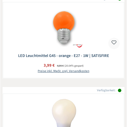
LED Leuchtmittel G45 - orange - E27 - 1W | SATISFIRE
Verkaufspreis:
3,99 €
Regulärer Preis:
4,99 €
(20.04% gespart)
Preise inkl. MwSt. zzgl. Versandkosten
Verfügbarkeit: