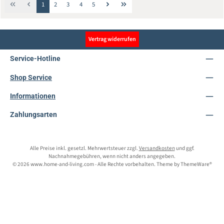
Seite
Seite
Seite
Seite
Seite
1
2
3
4
5
Vertrag widerrufen
Service-Hotline
Shop Service
Informationen
Zahlungsarten
Alle Preise inkl. gesetzl. Mehrwertsteuer zzgl.
Versandkosten
und ggf.
Nachnahmegebühren, wenn nicht anders angegeben.
© 2026 www.home-and-living.com - Alle Rechte vorbehalten. Theme by
ThemeWare®