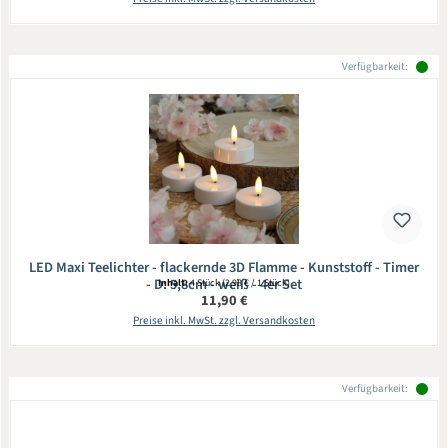
Verfügbarkeit:
LED Maxi Teelichter - flackernde 3D Flamme - Kunststoff - Timer
- D: 5,8cm - weiß - 4er Set
Inhalt:
4 Stück
(2,98 € / 1 Stück)
Regulärer Preis:
11,90 €
Preise inkl. MwSt. zzgl. Versandkosten
Verfügbarkeit: