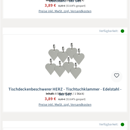
Edelstahl - 8er Set
Inhalt:
8 Stück
(0,49 € / 1 Stück)
Verkaufspreis:
3,89 €
Regulärer Preis:
8,39 €
(53.64% gespart)
Preise inkl. MwSt. zzgl. Versandkosten
Verfügbarkeit:
Tischdeckenbeschwerer HERZ - Tischtuchklammer - Edelstahl -
8er Set
Inhalt:
8 Stück
(0,49 € / 1 Stück)
Verkaufspreis:
3,89 €
Regulärer Preis:
8,39 €
(53.64% gespart)
Preise inkl. MwSt. zzgl. Versandkosten
Verfügbarkeit: