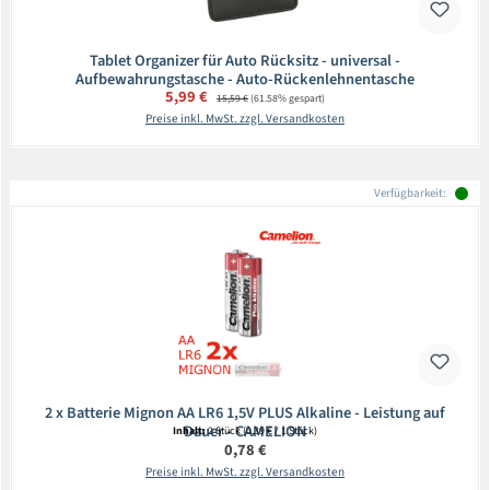
Tablet Organizer für Auto Rücksitz - universal -
Aufbewahrungstasche - Auto-Rückenlehnentasche
Verkaufspreis:
5,99 €
Regulärer Preis:
15,59 €
(61.58% gespart)
Preise inkl. MwSt. zzgl. Versandkosten
Verfügbarkeit:
2 x Batterie Mignon AA LR6 1,5V PLUS Alkaline - Leistung auf
Dauer - CAMELION
Inhalt:
2 Stück
(0,39 € / 1 Stück)
Regulärer Preis:
0,78 €
Preise inkl. MwSt. zzgl. Versandkosten