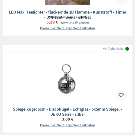
LED Maxi Teelichter - flackernde 3D Flamme - Kunststoff - Timer
- D: 5,8cm - weiß - 2er Set
Inhalt:
2 Stück
(2,65 € / 1 Stück)
Verkaufspreis:
5,29 €
Regulärer Preis:
6,99 €
(24.32% gespart)
Preise inkl. MwSt. zzgl. Versandkosten
Verfügbarkeit:
Spiegelkugel 5cm - Discokugel - Echtglas - 5x5mm Spiegel -
DEKO Serie - silber
Regulärer Preis:
3,69 €
Preise inkl. MwSt. zzgl. Versandkosten