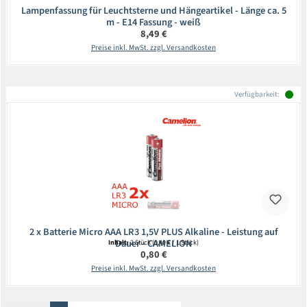
Lampenfassung für Leuchtsterne und Hängeartikel - Länge ca. 5
m - E14 Fassung - weiß
Regulärer Preis:
8,49 €
Preise inkl. MwSt. zzgl. Versandkosten
Verfügbarkeit:
2 x Batterie Micro AAA LR3 1,5V PLUS Alkaline - Leistung auf
Dauer - CAMELION
Inhalt:
2 Stück
(0,40 € / 1 Stück)
Regulärer Preis:
0,80 €
Preise inkl. MwSt. zzgl. Versandkosten