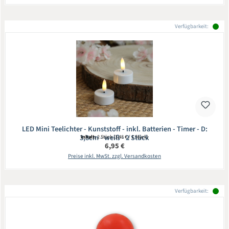
Verfügbarkeit:
LED Mini Teelichter - Kunststoff - inkl. Batterien - Timer - D:
3,8cm - weiß - 2 Stück
Inhalt:
2 Stück
(3,48 € / 1 Stück)
Regulärer Preis:
6,95 €
Preise inkl. MwSt. zzgl. Versandkosten
Verfügbarkeit: