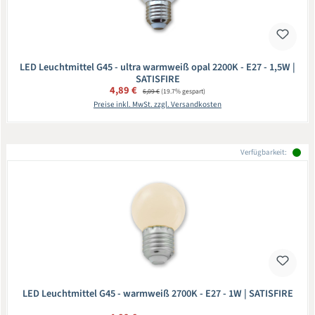
LED Leuchtmittel G45 - ultra warmweiß opal 2200K - E27 - 1,5W |
SATISFIRE
Verkaufspreis:
4,89 €
Regulärer Preis:
6,09 €
(19.7% gespart)
Preise inkl. MwSt. zzgl. Versandkosten
Verfügbarkeit:
LED Leuchtmittel G45 - warmweiß 2700K - E27 - 1W | SATISFIRE
Regulärer Preis: