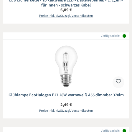
LED Lichterkette - 10 kaltweiße LED - Batteriebetrieb - L: 1,5m -
für Innen - schwarzes Kabel
Regulärer Preis:
6,09 €
Preise inkl. MwSt. zzgl. Versandkosten
Verfügbarkeit:
Glühlampe EcoHalogen E27 28W warmweiß A55 dimmbar 370lm
Regulärer Preis:
2,49 €
Preise inkl. MwSt. zzgl. Versandkosten
Verfügbarkeit: