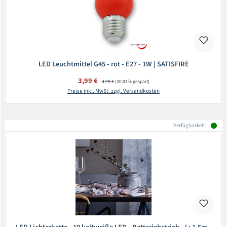
LED Leuchtmittel G45 - rot - E27 - 1W | SATISFIRE
Verkaufspreis:
3,99 €
Regulärer Preis:
4,99 €
(20.04% gespart)
Preise inkl. MwSt. zzgl. Versandkosten
Verfügbarkeit: