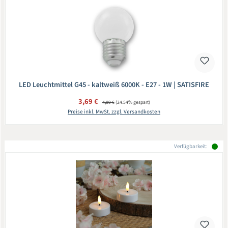
LED Leuchtmittel G45 - kaltweiß 6000K - E27 - 1W | SATISFIRE
Verkaufspreis:
3,69 €
Regulärer Preis:
4,89 €
(24.54% gespart)
Preise inkl. MwSt. zzgl. Versandkosten
Verfügbarkeit: