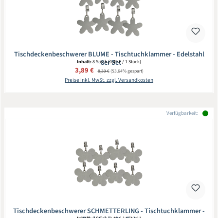
Tischdeckenbeschwerer BLUME - Tischtuchklammer - Edelstahl
- 8er Set
Inhalt:
8 Stück
(0,49 € / 1 Stück)
Verkaufspreis:
3,89 €
Regulärer Preis:
8,39 €
(53.64% gespart)
Preise inkl. MwSt. zzgl. Versandkosten
Verfügbarkeit:
Tischdeckenbeschwerer SCHMETTERLING - Tischtuchklammer -