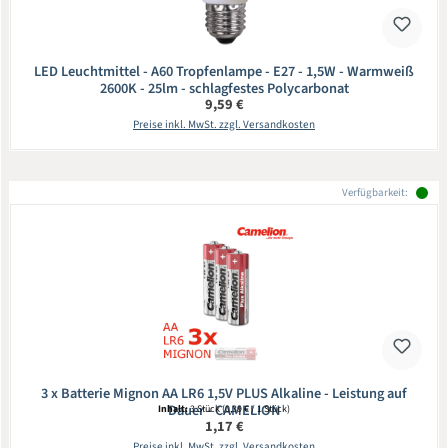
LED Leuchtmittel - A60 Tropfenlampe - E27 - 1,5W - Warmweiß
2600K - 25lm - schlagfestes Polycarbonat
Regulärer Preis:
9,59 €
Preise inkl. MwSt. zzgl. Versandkosten
Verfügbarkeit:
3 x Batterie Mignon AA LR6 1,5V PLUS Alkaline - Leistung auf
Dauer - CAMELION
Inhalt:
3 Stück
(0,39 € / 1 Stück)
Regulärer Preis:
1,17 €
Preise inkl. MwSt. zzgl. Versandkosten