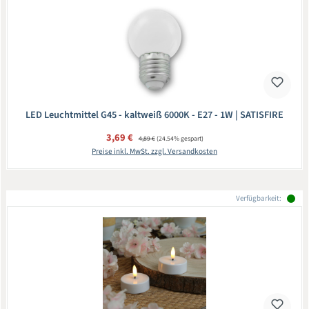
LED Leuchtmittel G45 - kaltweiß 6000K - E27 - 1W | SATISFIRE
Verkaufspreis:
3,69 €
Regulärer Preis:
4,89 €
(24.54% gespart)
Preise inkl. MwSt. zzgl. Versandkosten
Verfügbarkeit: