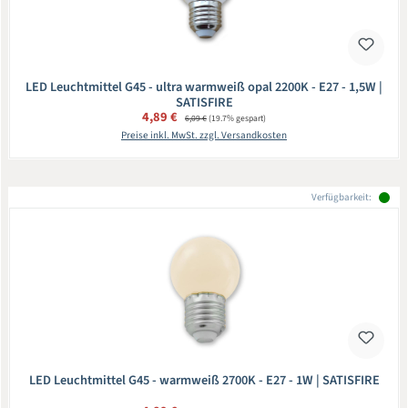
LED Leuchtmittel G45 - ultra warmweiß opal 2200K - E27 - 1,5W |
SATISFIRE
Verkaufspreis:
4,89 €
Regulärer Preis:
6,09 €
(19.7% gespart)
Preise inkl. MwSt. zzgl. Versandkosten
Verfügbarkeit:
LED Leuchtmittel G45 - warmweiß 2700K - E27 - 1W | SATISFIRE
Regulärer Preis: