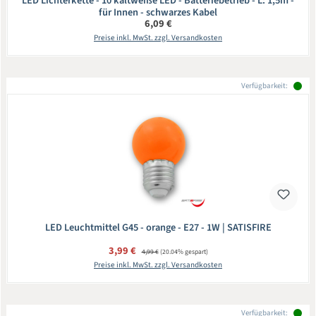
LED Lichterkette - 10 kaltweiße LED - Batteriebetrieb - L: 1,5m -
für Innen - schwarzes Kabel
Regulärer Preis:
6,09 €
Preise inkl. MwSt. zzgl. Versandkosten
Verfügbarkeit:
LED Leuchtmittel G45 - orange - E27 - 1W | SATISFIRE
Verkaufspreis:
3,99 €
Regulärer Preis:
4,99 €
(20.04% gespart)
Preise inkl. MwSt. zzgl. Versandkosten
Verfügbarkeit: