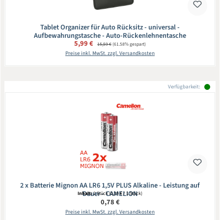
Tablet Organizer für Auto Rücksitz - universal -
Aufbewahrungstasche - Auto-Rückenlehnentasche
Verkaufspreis:
5,99 €
Regulärer Preis:
15,59 €
(61.58% gespart)
Preise inkl. MwSt. zzgl. Versandkosten
Verfügbarkeit:
2 x Batterie Mignon AA LR6 1,5V PLUS Alkaline - Leistung auf
Dauer - CAMELION
Inhalt:
2 Stück
(0,39 € / 1 Stück)
Regulärer Preis:
0,78 €
Preise inkl. MwSt. zzgl. Versandkosten