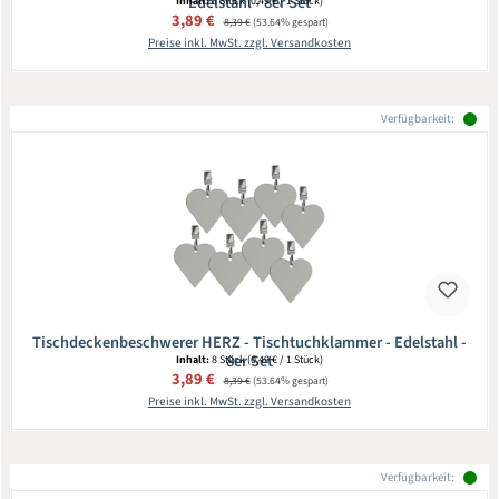
Edelstahl - 8er Set
Inhalt:
8 Stück
(0,49 € / 1 Stück)
Verkaufspreis:
3,89 €
Regulärer Preis:
8,39 €
(53.64% gespart)
Preise inkl. MwSt. zzgl. Versandkosten
Verfügbarkeit:
Tischdeckenbeschwerer HERZ - Tischtuchklammer - Edelstahl -
8er Set
Inhalt:
8 Stück
(0,49 € / 1 Stück)
Verkaufspreis:
3,89 €
Regulärer Preis:
8,39 €
(53.64% gespart)
Preise inkl. MwSt. zzgl. Versandkosten
Verfügbarkeit: