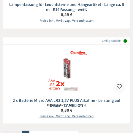
Lampenfassung für Leuchtsterne und Hängeartikel - Länge ca. 5
m - E14 Fassung - weiß
Regulärer Preis:
8,49 €
Preise inkl. MwSt. zzgl. Versandkosten
Verfügbarkeit:
2 x Batterie Micro AAA LR3 1,5V PLUS Alkaline - Leistung auf
Dauer - CAMELION
Inhalt:
2 Stück
(0,40 € / 1 Stück)
Regulärer Preis:
0,80 €
Preise inkl. MwSt. zzgl. Versandkosten