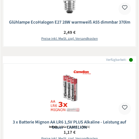
Glühlampe EcoHalogen E27 28W warmweiß A55 dimmbar 370lm
Regulärer Preis:
2,49 €
Preise inkl. MwSt. zzgl. Versandkosten
Verfügbarkeit:
3 x Batterie Mignon AA LR6 1,5V PLUS Alkaline - Leistung auf
Dauer - CAMELION
Inhalt:
3 Stück
(0,39 € / 1 Stück)
Regulärer Preis:
1,17 €
Preise inkl. MwSt. zzgl. Versandkosten