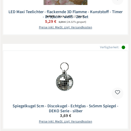
LED Maxi Teelichter - flackernde 3D Flamme - Kunststoff - Timer
- D: 5,8cm - weiß - 2er Set
Inhalt:
2 Stück
(2,65 € / 1 Stück)
Verkaufspreis:
5,29 €
Regulärer Preis:
6,99 €
(24.32% gespart)
Preise inkl. MwSt. zzgl. Versandkosten
Verfügbarkeit:
Spiegelkugel 5cm - Discokugel - Echtglas - 5x5mm Spiegel -
DEKO Serie - silber
Regulärer Preis:
3,69 €
Preise inkl. MwSt. zzgl. Versandkosten