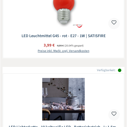
LED Leuchtmittel G45 - rot - E27 - 1W | SATISFIRE
Verkaufspreis:
3,99 €
Regulärer Preis:
4,99 €
(20.04% gespart)
Preise inkl. MwSt. zzgl. Versandkosten
Verfügbarkeit: