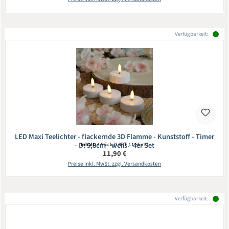
Verfügbarkeit:
LED Maxi Teelichter - flackernde 3D Flamme - Kunststoff - Timer
- D: 5,8cm - weiß - 4er Set
Inhalt:
4 Stück
(2,98 € / 1 Stück)
Regulärer Preis:
11,90 €
Preise inkl. MwSt. zzgl. Versandkosten
Verfügbarkeit: