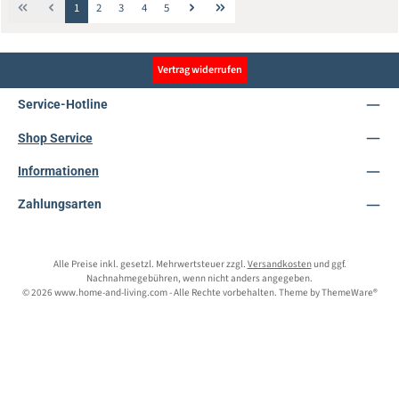
Seite
Seite
Seite
Seite
Seite
1
2
3
4
5
Vertrag widerrufen
Service-Hotline
Shop Service
Informationen
Zahlungsarten
Alle Preise inkl. gesetzl. Mehrwertsteuer zzgl.
Versandkosten
und ggf.
Nachnahmegebühren, wenn nicht anders angegeben.
© 2026 www.home-and-living.com - Alle Rechte vorbehalten. Theme by
ThemeWare®