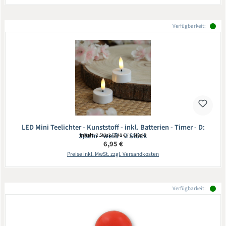
Verfügbarkeit:
LED Mini Teelichter - Kunststoff - inkl. Batterien - Timer - D:
3,8cm - weiß - 2 Stück
Inhalt:
2 Stück
(3,48 € / 1 Stück)
Regulärer Preis:
6,95 €
Preise inkl. MwSt. zzgl. Versandkosten
Verfügbarkeit: