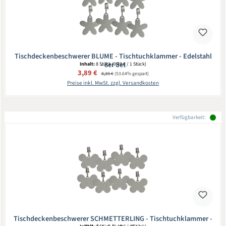
Tischdeckenbeschwerer BLUME - Tischtuchklammer - Edelstahl
- 8er Set
Inhalt:
8 Stück
(0,49 € / 1 Stück)
Verkaufspreis:
3,89 €
Regulärer Preis:
8,39 €
(53.64% gespart)
Preise inkl. MwSt. zzgl. Versandkosten
Verfügbarkeit:
Tischdeckenbeschwerer SCHMETTERLING - Tischtuchklammer -