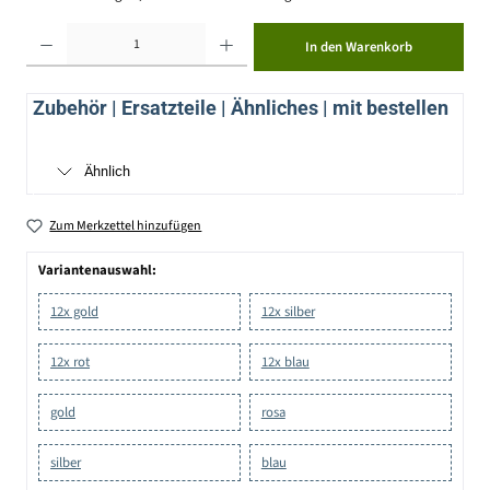
Produkt Anzahl: Gib den gewünschten Wert ein oder benutze die Schaltflächen um die Anzahl zu erhöhen ode
In den Warenkorb
Zubehör | Ersatzteile | Ähnliches | mit bestellen
Ähnlich
Zum Merkzettel hinzufügen
Variantenauswahl:
12x gold
12x silber
12x rot
12x blau
gold
rosa
silber
blau