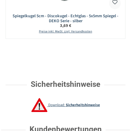
Spiegelkugel 5cm - Discokugel - Echtglas - 5x5mm Spiegel -
DEKO Serie - silber
Regulärer Preis:
3,69 €
Preise inkl. MwSt. zzgl. Versandkosten
Sicherheitshinweise
Download:
Sicherheitshinweise
Kundenbewertungen