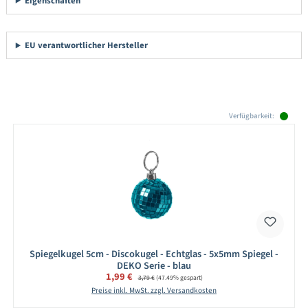
Eigenschaften
EU verantwortlicher Hersteller
Produktgalerie überspringen
Verfügbarkeit:
Spiegelkugel 5cm - Discokugel - Echtglas - 5x5mm Spiegel -
DEKO Serie - blau
Verkaufspreis:
1,99 €
Regulärer Preis:
3,79 €
(47.49% gespart)
Preise inkl. MwSt. zzgl. Versandkosten