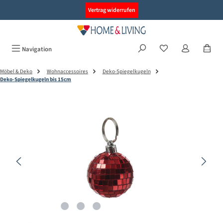
alt springen
Vertrag widerrufen
Navigation
Möbel & Deko
Wohnaccessoires
Deko-Spiegelkugeln
Deko-Spiegelkugeln bis 15cm
Bildergalerie überspringen