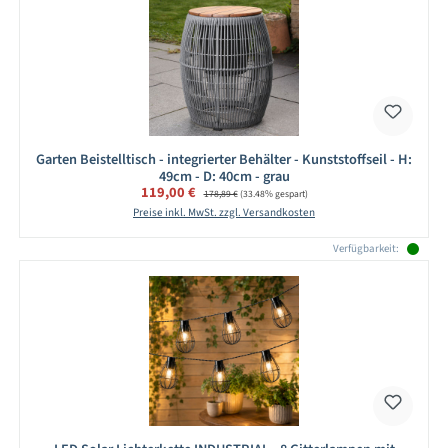
Garten Beistelltisch - integrierter Behälter - Kunststoffseil - H:
49cm - D: 40cm - grau
Verkaufspreis:
119,00 €
Regulärer Preis:
178,89 €
(33.48% gespart)
Preise inkl. MwSt. zzgl. Versandkosten
Verfügbarkeit: