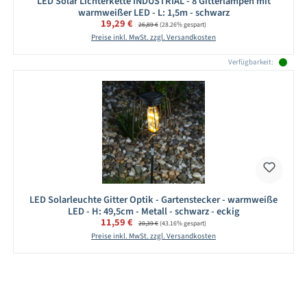
LED Solar Lichterkette INDUSTRIAL - 8 Gitterlampen mit
warmweißer LED - L: 1,5m - schwarz
Verkaufspreis:
19,29 €
Regulärer Preis:
26,89 €
(28.26% gespart)
Preise inkl. MwSt. zzgl. Versandkosten
Verfügbarkeit:
LED Solarleuchte Gitter Optik - Gartenstecker - warmweiße
LED - H: 49,5cm - Metall - schwarz - eckig
Verkaufspreis:
11,59 €
Regulärer Preis:
20,39 €
(43.16% gespart)
Preise inkl. MwSt. zzgl. Versandkosten