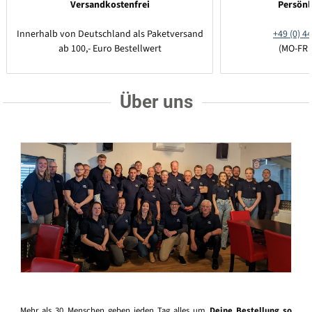
Versandkostenfrei
Persönl
Innerhalb von Deutschland als Paketversand
+49 (0) 44
ab 100,- Euro Bestellwert
(MO-FR 
Über uns
Mehr als 30 Menschen geben jeden Tag alles um
Deine Bestellung so