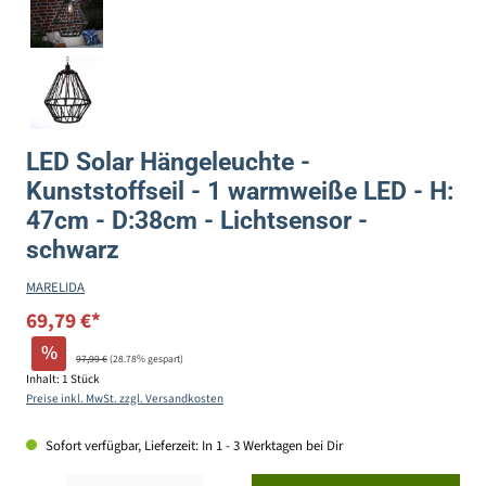
LED Solar Hängeleuchte -
Kunststoffseil - 1 warmweiße LED - H:
47cm - D:38cm - Lichtsensor -
schwarz
MARELIDA
69,79 €*
%
97,99 €
(28.78% gespart)
Inhalt:
1 Stück
Preise inkl. MwSt. zzgl. Versandkosten
Sofort verfügbar, Lieferzeit: In 1 - 3 Werktagen bei Dir
Produkt Anzahl: Gib den gewünschten Wert ein oder benutze die Schaltflächen um die Anzahl zu erhöhen ode