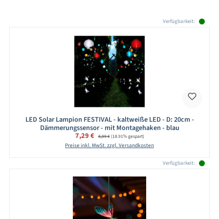
Produktgalerie überspringen
Verfügbarkeit:
LED Solar Lampion FESTIVAL - kaltweiße LED - D: 20cm -
Dämmerungssensor - mit Montagehaken - blau
Verkaufspreis:
7,29 €
Regulärer Preis:
8,99 €
(18.91% gespart)
Preise inkl. MwSt. zzgl. Versandkosten
Verfügbarkeit: