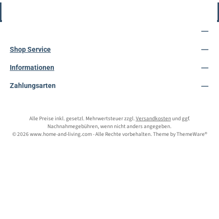
Vertrag widerrufen
Service-Hotline
Shop Service
Informationen
Zahlungsarten
Alle Preise inkl. gesetzl. Mehrwertsteuer zzgl.
Versandkosten
und ggf.
Nachnahmegebühren, wenn nicht anders angegeben.
© 2026 www.home-and-living.com - Alle Rechte vorbehalten. Theme by
ThemeWare®