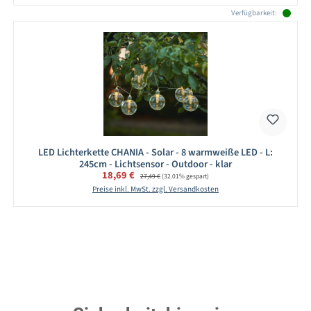
Verfügbarkeit:
LED Lichterkette CHANIA - Solar - 8 warmweiße LED - L:
245cm - Lichtsensor - Outdoor - klar
Verkaufspreis:
18,69 €
Regulärer Preis:
27,49 €
(32.01% gespart)
Preise inkl. MwSt. zzgl. Versandkosten