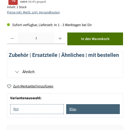
%
9,89 €
(36.4% gespart)
Inhalt:
1 Stück
Preise inkl. MwSt. zzgl. Versandkosten
Sofort verfügbar, Lieferzeit: In 1 - 3 Werktagen bei Dir
Produkt Anzahl: Gib den gewünschten Wert ein oder benutze die Schaltflächen um die Anzahl zu erhöhen ode
In den Warenkorb
Zubehör | Ersatzteile | Ähnliches | mit bestellen
Ähnlich
Zum Merkzettel hinzufügen
Variantenauswahl:
Rot
Blau