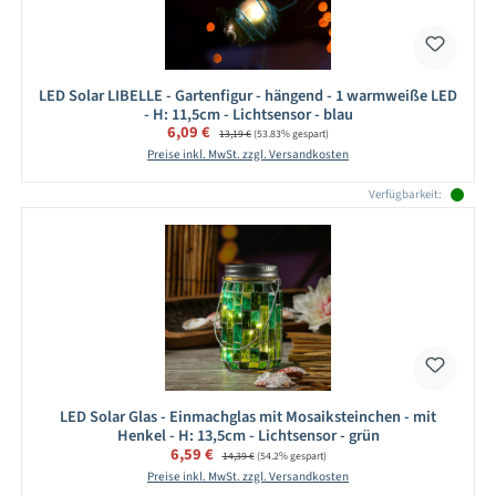
LED Solar LIBELLE - Gartenfigur - hängend - 1 warmweiße LED
- H: 11,5cm - Lichtsensor - blau
Verkaufspreis:
6,09 €
Regulärer Preis:
13,19 €
(53.83% gespart)
Preise inkl. MwSt. zzgl. Versandkosten
Verfügbarkeit:
LED Solar Glas - Einmachglas mit Mosaiksteinchen - mit
Henkel - H: 13,5cm - Lichtsensor - grün
Verkaufspreis:
6,59 €
Regulärer Preis:
14,39 €
(54.2% gespart)
Preise inkl. MwSt. zzgl. Versandkosten