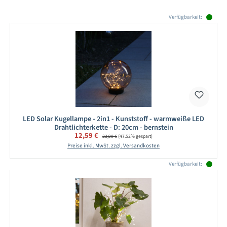
Produktgalerie überspringen
Verfügbarkeit:
LED Solar Kugellampe - 2in1 - Kunststoff - warmweiße LED
Drahtlichterkette - D: 20cm - bernstein
Verkaufspreis:
12,59 €
Regulärer Preis:
23,99 €
(47.52% gespart)
Preise inkl. MwSt. zzgl. Versandkosten
Verfügbarkeit: