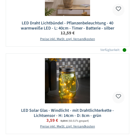
LED Draht Lichtbündel - Pflanzenbeleuchtung - 40
warmweiße LED - L: 40cm - Timer - Batterie - silber
Regulärer Preis:
12,59 €
Preise inkl. MwSt. zzgl. Versandkosten
Verfügbarkeit:
LED Solar Glas - Windlicht - mit Drahtlichterkette -
Lichtsensor - H: 14cm - D: 8cm - grün
Verkaufspreis:
3,59 €
Regulärer Preis:
9,09 €
(60.51% gespart)
Preise inkl. MwSt. zzgl. Versandkosten