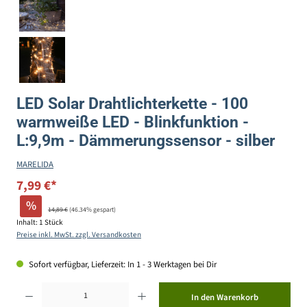
LED Solar Drahtlichterkette - 100
warmweiße LED - Blinkfunktion -
L:9,9m - Dämmerungssensor - silber
MARELIDA
7,99 €*
%
14,89 €
(46.34% gespart)
Inhalt:
1 Stück
Preise inkl. MwSt. zzgl. Versandkosten
Sofort verfügbar, Lieferzeit: In 1 - 3 Werktagen bei Dir
Produkt Anzahl: Gib den gewünschten Wert ein oder benutze die Schaltflächen um die Anzahl zu erhöhen ode
In den Warenkorb