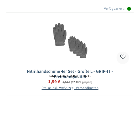
Produktgalerie überspringen
Verfügbarkeit:
Nitrilhandschuhe 4er Set - Größe L - GRIP-IT -
Premiumqualität
Inhalt:
4 Stück
(0,40 € / 1 Stück)
Verkaufspreis:
1,59 €
Regulärer Preis:
4,89 €
(67.48% gespart)
Preise inkl. MwSt. zzgl. Versandkosten