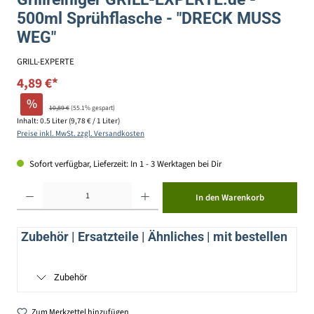
500ml Sprühflasche - "DRECK MUSS
WEG"
GRILL-EXPERTE
4,89 €*
%
10,89 €
(55.1% gespart)
Inhalt:
0.5 Liter
(9,78 € / 1 Liter)
Preise inkl. MwSt. zzgl. Versandkosten
Sofort verfügbar, Lieferzeit: In 1 - 3 Werktagen bei Dir
Produkt Anzahl: Gib den gewünschten Wert ein oder benutze die Schaltflächen um die Anzahl zu erhöhen ode
In den Warenkorb
Zubehör | Ersatzteile | Ähnliches | mit bestellen
Zubehör
Zum Merkzettel hinzufügen