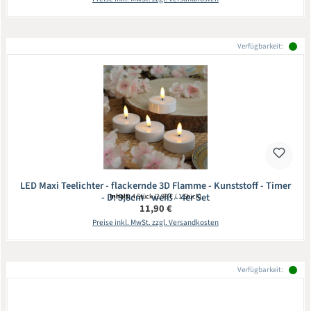
Verfügbarkeit:
LED Maxi Teelichter - flackernde 3D Flamme - Kunststoff - Timer
- D: 5,8cm - weiß - 4er Set
Inhalt:
4 Stück
(2,98 € / 1 Stück)
Regulärer Preis:
11,90 €
Preise inkl. MwSt. zzgl. Versandkosten
Verfügbarkeit: