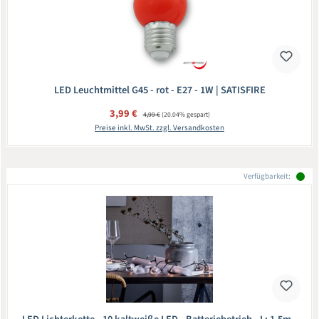
LED Leuchtmittel G45 - rot - E27 - 1W | SATISFIRE
Verkaufspreis:
3,99 €
Regulärer Preis:
4,99 €
(20.04% gespart)
Preise inkl. MwSt. zzgl. Versandkosten
Verfügbarkeit: