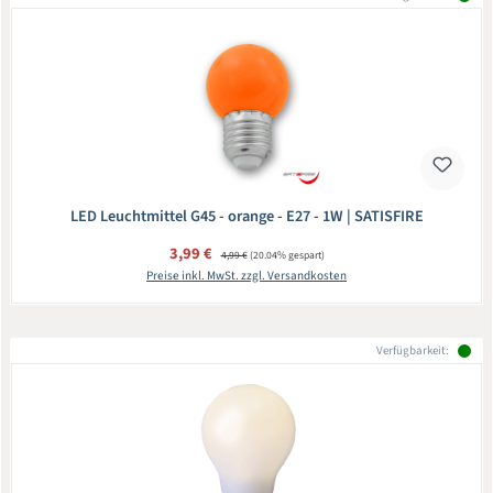
LED Leuchtmittel G45 - orange - E27 - 1W | SATISFIRE
Verkaufspreis:
3,99 €
Regulärer Preis:
4,99 €
(20.04% gespart)
Preise inkl. MwSt. zzgl. Versandkosten
Verfügbarkeit: