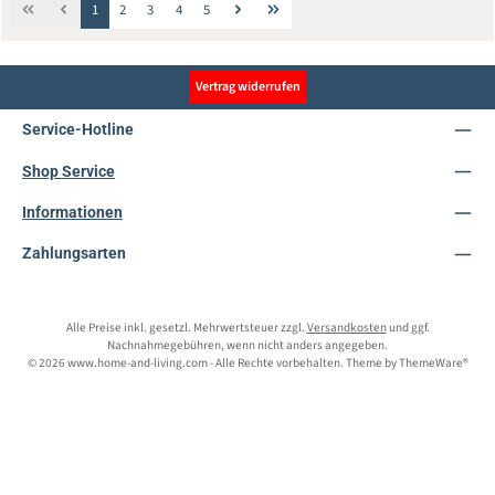
Seite
Seite
Seite
Seite
Seite
1
2
3
4
5
Vertrag widerrufen
Service-Hotline
Shop Service
Informationen
Zahlungsarten
Alle Preise inkl. gesetzl. Mehrwertsteuer zzgl.
Versandkosten
und ggf.
Nachnahmegebühren, wenn nicht anders angegeben.
© 2026 www.home-and-living.com - Alle Rechte vorbehalten. Theme by
ThemeWare®