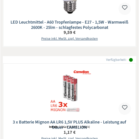
LED Leuchtmittel - A60 Tropfenlampe - E27 - 1,5W - Warmweiß
2600K - 25lm - schlagfestes Polycarbonat
Regulärer Preis:
9,59 €
Preise inkl. MwSt. zzgl. Versandkosten
Verfügbarkeit:
3 x Batterie Mignon AA LR6 1,5V PLUS Alkaline - Leistung auf
Dauer - CAMELION
Inhalt:
3 Stück
(0,39 € / 1 Stück)
Regulärer Preis:
1,17 €
Preise inkl. MwSt. zzgl. Versandkosten