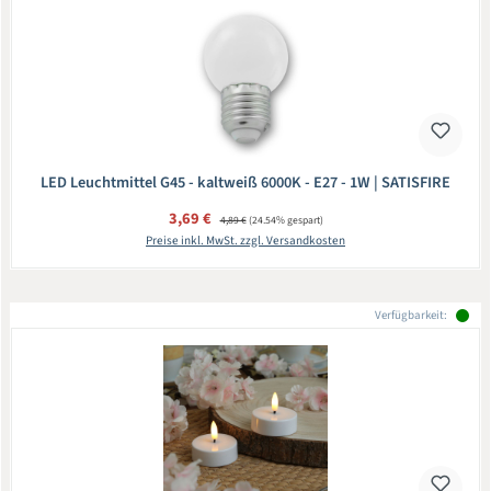
LED Leuchtmittel G45 - kaltweiß 6000K - E27 - 1W | SATISFIRE
Verkaufspreis:
3,69 €
Regulärer Preis:
4,89 €
(24.54% gespart)
Preise inkl. MwSt. zzgl. Versandkosten
Verfügbarkeit: