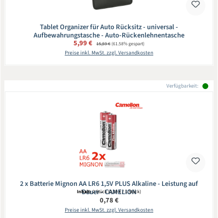
Tablet Organizer für Auto Rücksitz - universal -
Aufbewahrungstasche - Auto-Rückenlehnentasche
Verkaufspreis:
5,99 €
Regulärer Preis:
15,59 €
(61.58% gespart)
Preise inkl. MwSt. zzgl. Versandkosten
Verfügbarkeit:
2 x Batterie Mignon AA LR6 1,5V PLUS Alkaline - Leistung auf
Dauer - CAMELION
Inhalt:
2 Stück
(0,39 € / 1 Stück)
Regulärer Preis:
0,78 €
Preise inkl. MwSt. zzgl. Versandkosten