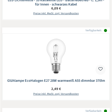
LED Lichterkette - 10 kaltweiße LED - Batteriebetrieb - L: 1,5m -
für Innen - schwarzes Kabel
Regulärer Preis:
6,09 €
Preise inkl. MwSt. zzgl. Versandkosten
Verfügbarkeit:
Glühlampe EcoHalogen E27 28W warmweiß A55 dimmbar 370lm
Regulärer Preis:
2,49 €
Preise inkl. MwSt. zzgl. Versandkosten
Verfügbarkeit: