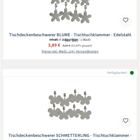
Tischdeckenbeschwerer BLUME - Tischtuchklammer - Edelstahl
- 8er Set
Inhalt:
8 Stück
(0,49 € / 1 Stück)
Verkaufspreis:
3,89 €
Regulärer Preis:
8,39 €
(53.64% gespart)
Preise inkl. MwSt. zzgl. Versandkosten
Verfügbarkeit:
Tischdeckenbeschwerer SCHMETTERLING - Tischtuchklammer -