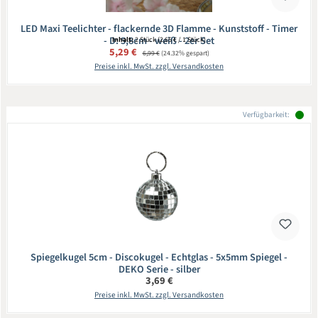
LED Maxi Teelichter - flackernde 3D Flamme - Kunststoff - Timer
- D: 5,8cm - weiß - 2er Set
Inhalt:
2 Stück
(2,65 € / 1 Stück)
Verkaufspreis:
5,29 €
Regulärer Preis:
6,99 €
(24.32% gespart)
Preise inkl. MwSt. zzgl. Versandkosten
Verfügbarkeit:
Spiegelkugel 5cm - Discokugel - Echtglas - 5x5mm Spiegel -
DEKO Serie - silber
Regulärer Preis:
3,69 €
Preise inkl. MwSt. zzgl. Versandkosten