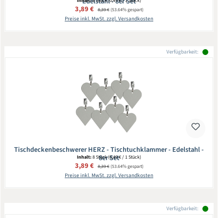
Edelstahl - 8er Set
Inhalt:
8 Stück
(0,49 € / 1 Stück)
Verkaufspreis:
3,89 €
Regulärer Preis:
8,39 €
(53.64% gespart)
Preise inkl. MwSt. zzgl. Versandkosten
Verfügbarkeit:
Tischdeckenbeschwerer HERZ - Tischtuchklammer - Edelstahl -
8er Set
Inhalt:
8 Stück
(0,49 € / 1 Stück)
Verkaufspreis:
3,89 €
Regulärer Preis:
8,39 €
(53.64% gespart)
Preise inkl. MwSt. zzgl. Versandkosten
Verfügbarkeit: