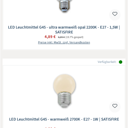
LED Leuchtmittel G45 - ultra warmweiß opal 2200K - E27 - 1,5W |
SATISFIRE
Verkaufspreis:
4,89 €
Regulärer Preis:
6,09 €
(19.7% gespart)
Preise inkl. MwSt. zzgl. Versandkosten
Verfügbarkeit:
LED Leuchtmittel G45 - warmweiß 2700K - E27 - 1W | SATISFIRE
Regulärer Preis: