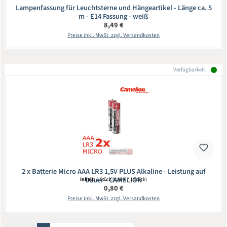
Lampenfassung für Leuchtsterne und Hängeartikel - Länge ca. 5
m - E14 Fassung - weiß
Regulärer Preis:
8,49 €
Preise inkl. MwSt. zzgl. Versandkosten
Verfügbarkeit:
2 x Batterie Micro AAA LR3 1,5V PLUS Alkaline - Leistung auf
Dauer - CAMELION
Inhalt:
2 Stück
(0,40 € / 1 Stück)
Regulärer Preis:
0,80 €
Preise inkl. MwSt. zzgl. Versandkosten