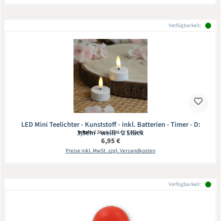
Verfügbarkeit:
LED Mini Teelichter - Kunststoff - inkl. Batterien - Timer - D:
3,8cm - weiß - 2 Stück
Inhalt:
2 Stück
(3,48 € / 1 Stück)
Regulärer Preis:
6,95 €
Preise inkl. MwSt. zzgl. Versandkosten
Verfügbarkeit: