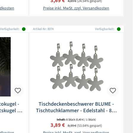
eis:
Verkaufspreis:
3,69 €
4,89 €
(24.54% gespart)
andkosten
Preise inkl. MwSt. zzgl. Versandkosten
Verfügbarkeit:
Artikel-Nr: 8074
Verfügbarkeit:
okugel -
Tischdeckenbeschwerer BLUME -
skugel -
Tischtuchklammer - Edelstahl - 8er
- silber
Set
Inhalt:
8 Stück
(0,49 € / 1 Stück)
eis:
Verkaufspreis:
Regulärer Preis:
3,89 €
8,39 €
(53.64% gespart)
andkosten
Preise inkl. MwSt. zzgl. Versandkosten