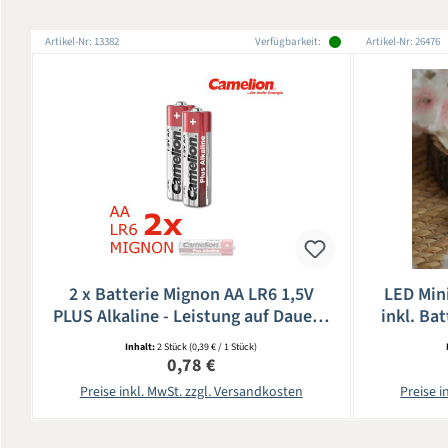
Artikel-Nr: 13382
Verfügbarkeit:
Artikel-Nr: 26476
2 x Batterie Mignon AA LR6 1,5V
LED Mini
PLUS Alkaline - Leistung auf Dauer -
inkl. Bat
CAMELION
Inhalt:
2 Stück
(0,39 € / 1 Stück)
Regulärer Preis:
0,78 €
Preise inkl. MwSt. zzgl. Versandkosten
Preise i