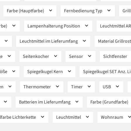
Farbe (Hauptfarbe)
Fernbedienung Typ
Gril
rbe)
Lampenhalterung Position
Leuchtmittel A
h
Leuchtmittel im Lieferumfang
Material Grillros
ge
Seitenkocher
Sensor
Sichtfenster
röße
Spiegelkugel Kern
Spiegelkugel SET Anz. L
en
Thermometer
Timer
USB
Batterien im Lieferumfang
Farbe (Grundfarbe)
farbe Lichterkette
Leuchtmittel
Wohnraum