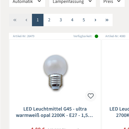
Automatik
Lampenfassung
Preis
Seite
Seite
Seite
Seite
Seite
1
2
3
4
5
Artikel-Nr: 26479
Verfügbarkeit:
Artikel-Nr: 4080
LED Leuchtmittel G45 - ultra
LED Leuc
warmweiß opal 2200K - E27 - 1,5W |
2700K
SATISFIRE
Regulärer Preis: