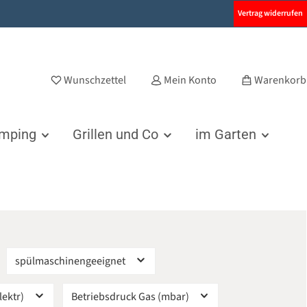
Vertrag widerrufen
Wunschzettel
Mein Konto
Warenkorb
amping
Grillen und Co
im Garten
spülmaschinengeeignet
lektr)
Betriebsdruck Gas (mbar)