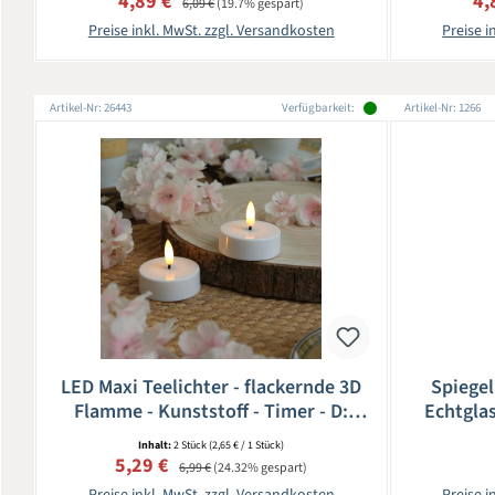
Verkaufspreis:
Ve
4,89 €
4,
6,09 €
(19.7% gespart)
Preise inkl. MwSt. zzgl. Versandkosten
Preise i
Artikel-Nr: 26443
Verfügbarkeit:
Artikel-Nr: 1266
LED Maxi Teelichter - flackernde 3D
Spiegel
Flamme - Kunststoff - Timer - D:
Echtgla
5,8cm - weiß - 2er Set
Inhalt:
2 Stück
(2,65 € / 1 Stück)
Verkaufspreis:
Regulärer Preis:
5,29 €
6,99 €
(24.32% gespart)
Preise inkl. MwSt. zzgl. Versandkosten
Preise i