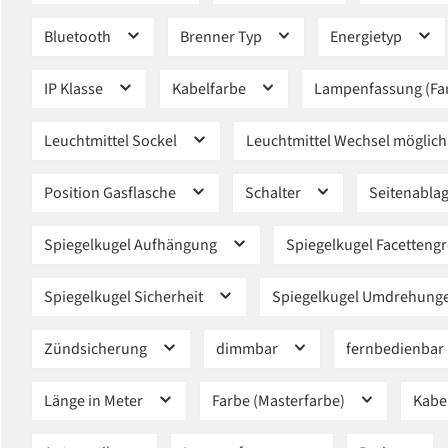
Bluetooth
Brenner Typ
Energietyp
IP Klasse
Kabelfarbe
Lampenfassung (Fa
Leuchtmittel Sockel
Leuchtmittel Wechsel möglic
Position Gasflasche
Schalter
Seitenabla
Spiegelkugel Aufhängung
Spiegelkugel Facetteng
Spiegelkugel Sicherheit
Spiegelkugel Umdrehung
Zündsicherung
dimmbar
fernbedienbar
Länge in Meter
Farbe (Masterfarbe)
Kabel