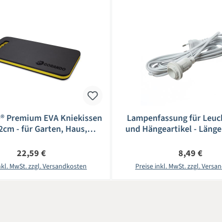
 Premium EVA Kniekissen
Lampenfassung für Leuc
2cm - für Garten, Haus,
und Hängeartikel - Länge 
statt - Kniepad - gelb
E14 Fassung - we
Regulärer Preis:
Regulärer Pr
22,59 €
8,49 €
nkl. MwSt. zzgl. Versandkosten
Preise inkl. MwSt. zzgl. Vers