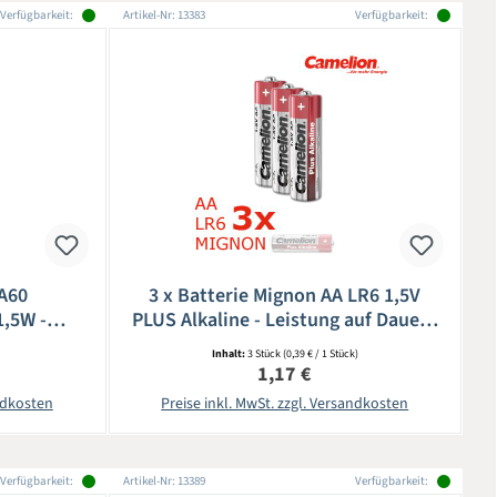
Verfügbarkeit:
Artikel-Nr: 13383
Verfügbarkeit:
 A60
3 x Batterie Mignon AA LR6 1,5V
1,5W -
PLUS Alkaline - Leistung auf Dauer -
5lm -
CAMELION
Inhalt:
3 Stück
(0,39 € / 1 Stück)
bonat
eis:
Regulärer Preis:
1,17 €
andkosten
Preise inkl. MwSt. zzgl. Versandkosten
Verfügbarkeit:
Artikel-Nr: 13389
Verfügbarkeit: