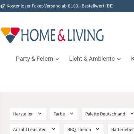
Kostenloser Paket-Versand ab € 100,- Bestellwert (DE)
springen
Zur Hauptnavigation springen
Party & Feiern
Licht & Ambiente
K
Hersteller
Farbe
Palette Deutschland
Anzahl Leuchten
BBQ Thema
Batteriebe