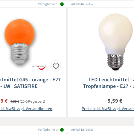
Verfügbarkeit:
Artikel-Nr: 26452
tmittel G45 - orange - E27
LED Leuchtmittel -
- 1W | SATISFIRE
Tropfenlampe - E27 - 
Warmweiß 2600K - 2
schlagfestes Polycar
kaufspreis:
Regulärer Preis:
Regulärer Pr
99 €
9,59 €
4,99 €
(20.04% gespart)
nkl. MwSt. zzgl. Versandkosten
Preise inkl. MwSt. zzgl. Vers
Verfügbarkeit:
Artikel-Nr: 26063