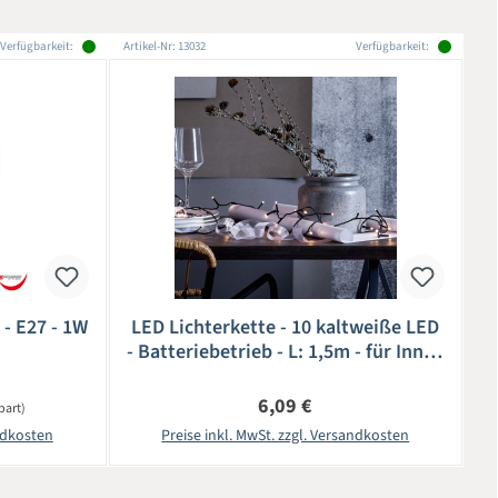
Verfügbarkeit:
Artikel-Nr: 13032
Verfügbarkeit:
 - E27 - 1W
LED Lichterkette - 10 kaltweiße LED
- Batteriebetrieb - L: 1,5m - für Innen
- schwarzes Kabel
Regulärer Preis:
6,09 €
part)
andkosten
Preise inkl. MwSt. zzgl. Versandkosten