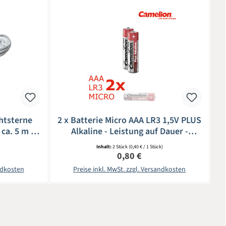
htsterne
2 x Batterie Micro AAA LR3 1,5V PLUS
ca. 5 m -
Alkaline - Leistung auf Dauer -
iß
CAMELION
Inhalt:
2 Stück
(0,40 € / 1 Stück)
eis:
Regulärer Preis:
0,80 €
andkosten
Preise inkl. MwSt. zzgl. Versandkosten