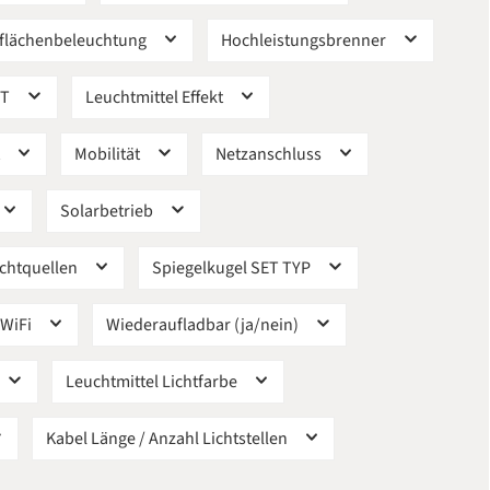
lflächenbeleuchtung
Hochleistungsbrenner
RT
Leuchtmittel Effekt
t
Mobilität
Netzanschluss
Solarbetrieb
ichtquellen
Spiegelkugel SET TYP
WiFi
Wiederaufladbar (ja/nein)
Leuchtmittel Lichtfarbe
Kabel Länge / Anzahl Lichtstellen