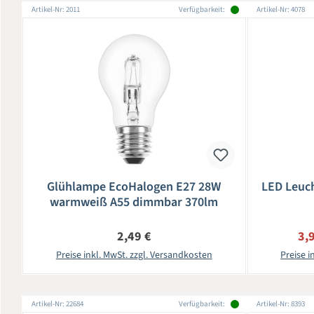
Artikel-Nr: 2011
Verfügbarkeit:
Artikel-Nr: 4078
Glühlampe EcoHalogen E27 28W
LED Leuch
warmweiß A55 dimmbar 370lm
Regulärer Preis:
Ver
2,49 €
3,
Preise inkl. MwSt. zzgl. Versandkosten
Preise i
Artikel-Nr: 22684
Verfügbarkeit:
Artikel-Nr: 8393