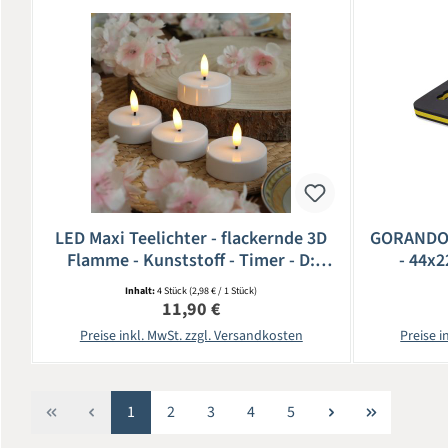
LED Maxi Teelichter - flackernde 3D
GORANDO®
Flamme - Kunststoff - Timer - D:
- 44x2
5,8cm - weiß - 4er Set
Werk
Inhalt:
4 Stück
(2,98 € / 1 Stück)
Regulärer Preis:
11,90 €
Preise inkl. MwSt. zzgl. Versandkosten
Preise i
Seite
Seite
Seite
Seite
Seite
1
2
3
4
5