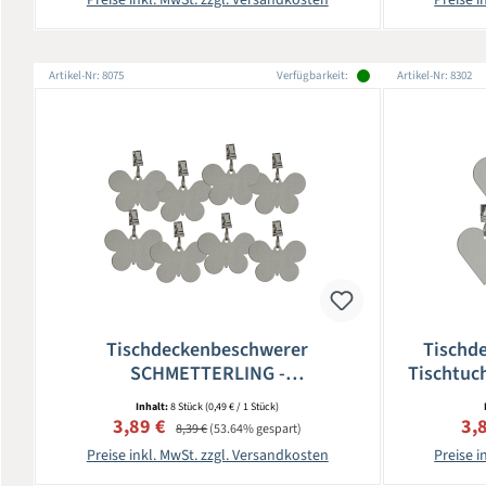
Artikel-Nr: 8075
Verfügbarkeit:
Artikel-Nr: 8302
Tischdeckenbeschwerer
Tischd
SCHMETTERLING -
Tischtuch
Tischtuchklammer - Edelstahl - 8er
Inhalt:
8 Stück
(0,49 € / 1 Stück)
Set
Verkaufspreis:
Regulärer Preis:
Ver
3,89 €
3,
8,39 €
(53.64% gespart)
Preise inkl. MwSt. zzgl. Versandkosten
Preise i