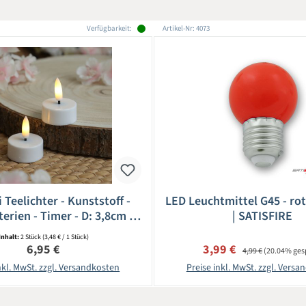
Verfügbarkeit:
Artikel-Nr: 4073
 Teelichter - Kunststoff -
LED Leuchtmittel G45 - rot
terien - Timer - D: 3,8cm -
| SATISFIRE
weiß - 2 Stück
Inhalt:
2 Stück
(3,48 € / 1 Stück)
Regulärer Preis:
Verkaufspreis:
Regulärer Preis:
6,95 €
3,99 €
4,99 €
(20.04% ges
nkl. MwSt. zzgl. Versandkosten
Preise inkl. MwSt. zzgl. Vers