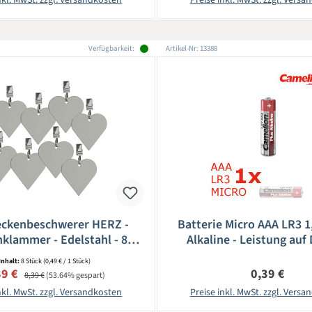
Verfügbarkeit:
Artikel-Nr: 13388
eckenbeschwerer HERZ -
Batterie Micro AAA LR3 
klammer - Edelstahl - 8er
Alkaline - Leistung auf 
Set
CAMELION
Inhalt:
8 Stück
(0,49 € / 1 Stück)
kaufspreis:
Regulärer Preis:
Regulärer Pr
89 €
0,39 €
8,39 €
(53.64% gespart)
nkl. MwSt. zzgl. Versandkosten
Preise inkl. MwSt. zzgl. Vers